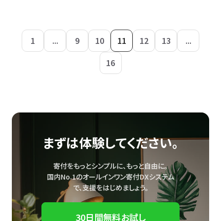
1
...
9
10
11
12
13
...
16
まずは体験してください。
寄付をもっとシンプルに、もっと自由に。
国内No.1のオールインワン寄付DXシステム
で、
支援をはじめましょう。
30日間無料お試し