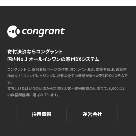
寄付決済ならコングラント
国内No.1 オールインワンの寄付DXシステム
コングラントは、寄付募集ページの作成、オンライン決済、支援者管理、領収書
作成など、ファンドレイジングに必要な全ての機能が揃った寄付DXシステムで
す。
立ち上げたばかりの団体から年間収入数十億円規模の団体まで、3,000以上
の非営利組織に選ばれています。
採用情報
運営会社