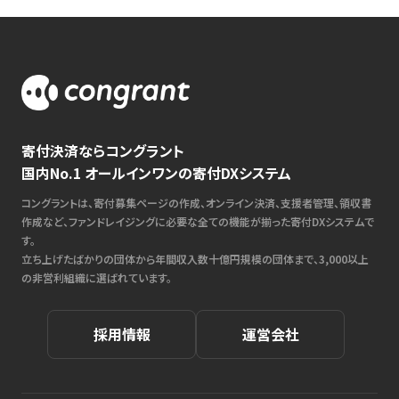
寄付決済ならコングラント
国内No.1 オールインワンの寄付DXシステム
コングラントは、寄付募集ページの作成、オンライン決済、支援者管理、領収書
作成など、ファンドレイジングに必要な全ての機能が揃った寄付DXシステムで
す。
立ち上げたばかりの団体から年間収入数十億円規模の団体まで、3,000以上
の非営利組織に選ばれています。
採用情報
運営会社