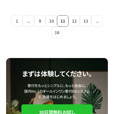
1
...
9
10
11
12
13
...
16
まずは体験してください。
寄付をもっとシンプルに、もっと自由に。
国内No.1のオールインワン寄付DXシステム
で、
支援をはじめましょう。
30日間無料お試し