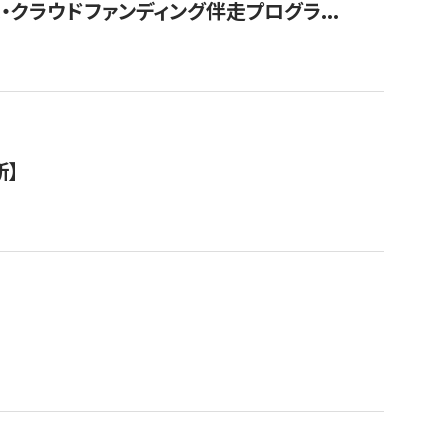
クラウドファンディング伴走プログラ...
新】