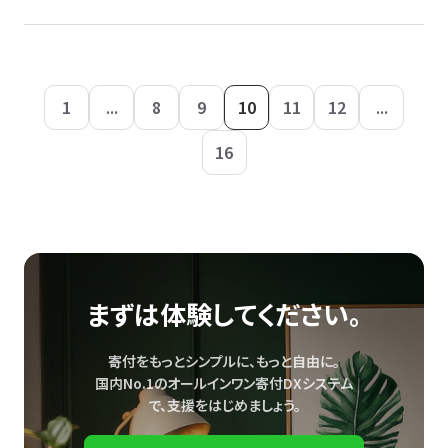
1
...
8
9
10
11
12
...
16
まずは体験してください。
寄付をもっとシンプルに、もっと自由に。
国内No.1のオールインワン寄付DXシステム
で、
支援をはじめましょう。