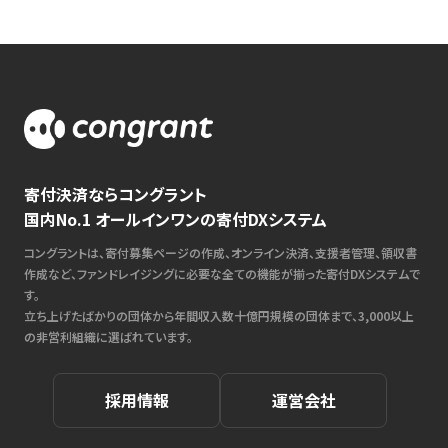
寄付決済ならコングラント
国内No.1 オールインワンの寄付DXシステム
コングラントは、寄付募集ページの作成、オンライン決済、支援者管理、領収書
作成など、ファンドレイジングに必要な全ての機能が揃った寄付DXシステムで
す。
立ち上げたばかりの団体から年間収入数十億円規模の団体まで、3,000以上
の非営利組織に選ばれています。
採用情報
運営会社