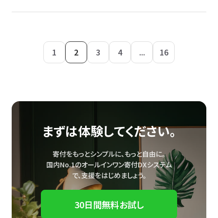
1
2
3
4
...
16
まずは体験してください。
寄付をもっとシンプルに、もっと自由に。
国内No.1のオールインワン寄付DXシステム
で、
支援をはじめましょう。
30日間無料お試し