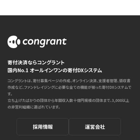
寄付決済ならコングラント
国内No.1 オールインワンの寄付DXシステム
コングラントは、寄付募集ページの作成、オンライン決済、支援者管理、領収書
作成など、ファンドレイジングに必要な全ての機能が揃った寄付DXシステムで
す。
立ち上げたばかりの団体から年間収入数十億円規模の団体まで、3,000以上
の非営利組織に選ばれています。
採用情報
運営会社