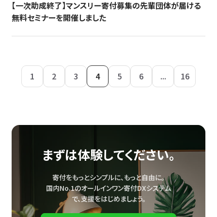
【一次助成終了】マンスリー寄付募集の先輩団体が届ける
無料セミナーを開催しました
1
2
3
4
5
6
...
16
まずは体験してください。
寄付をもっとシンプルに、もっと自由に。
国内No.1のオールインワン寄付DXシステム
で、
支援をはじめましょう。