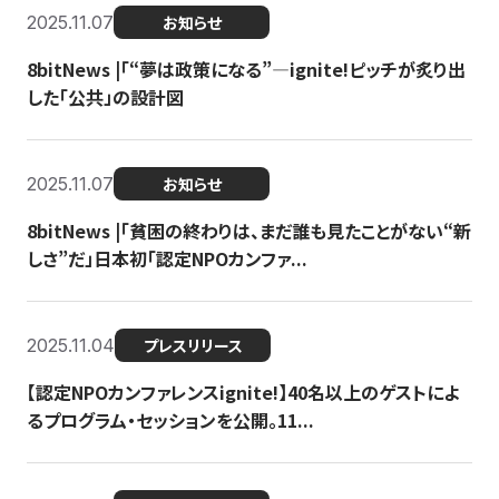
2025.11.07
お知らせ
8bitNews |「“夢は政策になる”—ignite!ピッチが炙り出
した「公共」の設計図
2025.11.07
お知らせ
8bitNews |「貧困の終わりは、まだ誰も見たことがない“新
しさ”だ」日本初「認定NPOカンファ...
2025.11.04
プレスリリース
【認定NPOカンファレンスignite!】40名以上のゲストによ
るプログラム・セッションを公開。11...