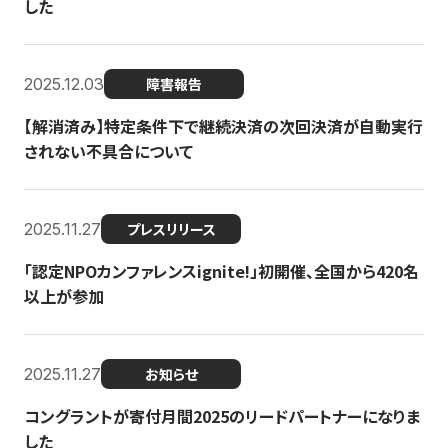
した
2025.12.03
障害報告
【解消済み】特定条件下で継続決済の次回決済が自動実行
されない不具合について
2025.11.27
プレスリリース
「認定NPOカンファレンスignite!」初開催、全国から420名
以上が参加
2025.11.27
お知らせ
コングラントが寄付月間2025のリードパートナーになりま
した