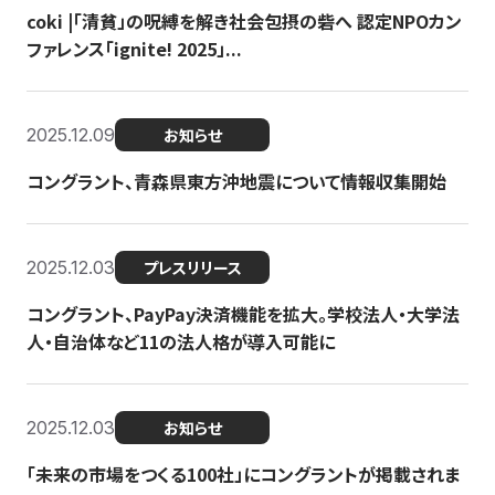
coki |「清貧」の呪縛を解き社会包摂の砦へ 認定NPOカン
ファレンス「ignite! 2025」...
2025.12.09
お知らせ
コングラント、青森県東方沖地震について情報収集開始
2025.12.03
プレスリリース
コングラント、PayPay決済機能を拡大。学校法人・大学法
人・自治体など11の法人格が導入可能に
2025.12.03
お知らせ
「未来の市場をつくる100社」にコングラントが掲載されま