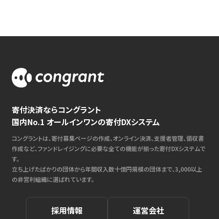
寄付決済ならコングラント
国内No.1 オールインワンの寄付DXシステム
コングラントは、寄付募集ページの作成、オンライン決済、支援者管理、領収書
作成など、ファンドレイジングに必要な全ての機能が揃った寄付DXシステムで
す。
立ち上げたばかりの団体から年間収入数十億円規模の団体まで、3,000以上
の非営利組織に選ばれています。
採用情報
運営会社