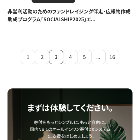
非営利活動のためのファンドレイジング伴走・広報物作成
助成プログラム「SOCIALSHIP2025」エ...
1
2
3
4
5
...
16
まずは体験してください。
寄付をもっとシンプルに、もっと自由に。
国内No.1のオールインワン寄付DXシステム
で、
支援をはじめましょう。