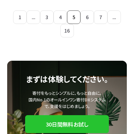
1
...
3
4
5
6
7
...
16
まずは体験してください。
寄付をもっとシンプルに、もっと自由に。
国内No.1のオールインワン寄付DXシステム
で、
支援をはじめましょう。
30日間無料お試し