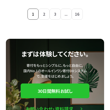
1
2
3
...
16
まずは体験してください。
寄付をもっとシンプルに、もっと自由に。
国内No.1のオールインワン寄付DXシステム
で、
支援をはじめましょう。
30日間無料お試し
お問い合わせ・資料請求