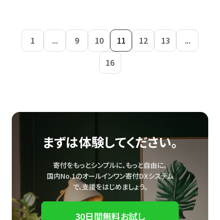
1
...
9
10
11
12
13
...
16
まずは体験してください。
寄付をもっとシンプルに、もっと自由に。
国内No.1のオールインワン寄付DXシステム
で、
支援をはじめましょう。
30日間無料お試し