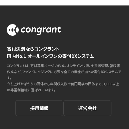
寄付決済ならコングラント
国内No.1 オールインワンの寄付DXシステム
コングラントは、寄付募集ページの作成、オンライン決済、支援者管理、領収書
作成など、ファンドレイジングに必要な全ての機能が揃った寄付DXシステムで
す。
立ち上げたばかりの団体から年間収入数十億円規模の団体まで、3,000以上
の非営利組織に選ばれています。
採用情報
運営会社