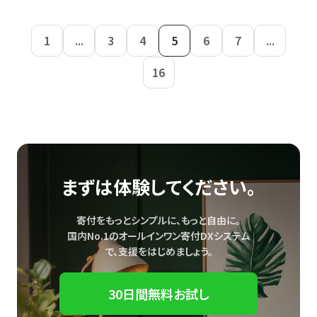
1
...
3
4
5
6
7
...
16
まずは体験してください。
寄付をもっとシンプルに、もっと自由に。
国内No.1のオールインワン寄付DXシステム
で、
支援をはじめましょう。
30日間無料お試し