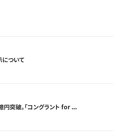
表示について
破。「コングラント for ...