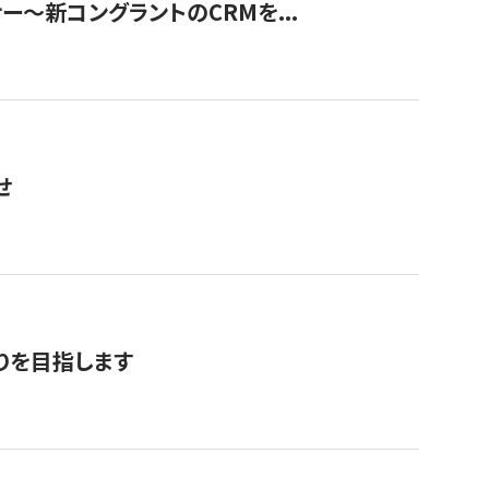
ナー〜新コングラントのCRMを...
せ
りを目指します