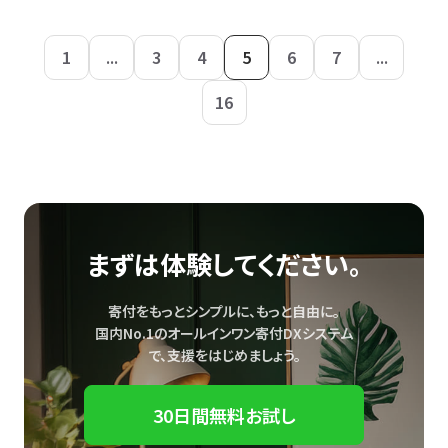
1
...
3
4
5
6
7
...
16
まずは体験してください。
寄付をもっとシンプルに、もっと自由に。
国内No.1のオールインワン寄付DXシステム
で、
支援をはじめましょう。
30日間無料お試し