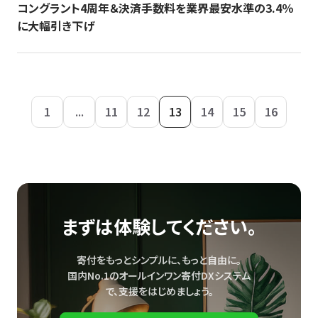
コングラント4周年＆決済手数料を業界最安水準の3.4％
に大幅引き下げ
1
...
11
12
13
14
15
16
まずは体験してください。
寄付をもっとシンプルに、もっと自由に。
国内No.1のオールインワン寄付DXシステム
で、
支援をはじめましょう。