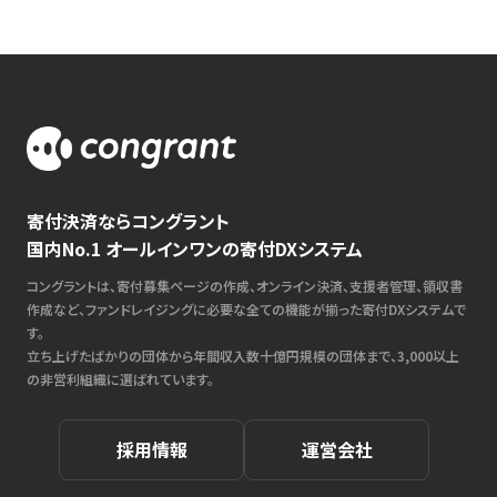
寄付決済ならコングラント
国内No.1 オールインワンの寄付DXシステム
コングラントは、寄付募集ページの作成、オンライン決済、支援者管理、領収書
作成など、ファンドレイジングに必要な全ての機能が揃った寄付DXシステムで
す。
立ち上げたばかりの団体から年間収入数十億円規模の団体まで、3,000以上
の非営利組織に選ばれています。
採用情報
運営会社