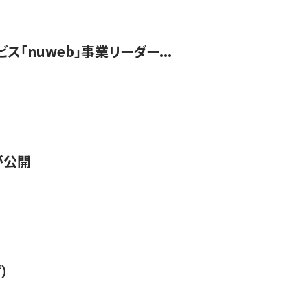
ス「nuweb」事業リーダー...
が公開
）