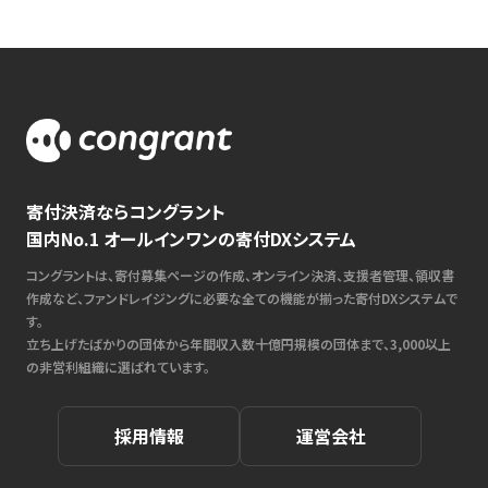
寄付決済ならコングラント
国内No.1 オールインワンの寄付DXシステム
コングラントは、寄付募集ページの作成、オンライン決済、支援者管理、領収書
作成など、ファンドレイジングに必要な全ての機能が揃った寄付DXシステムで
す。
立ち上げたばかりの団体から年間収入数十億円規模の団体まで、3,000以上
の非営利組織に選ばれています。
採用情報
運営会社