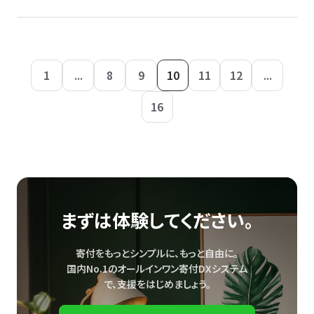
1
...
8
9
10
11
12
...
16
まずは体験してください。
寄付をもっとシンプルに、もっと自由に。
国内No.1のオールインワン寄付DXシステム
で、
支援をはじめましょう。