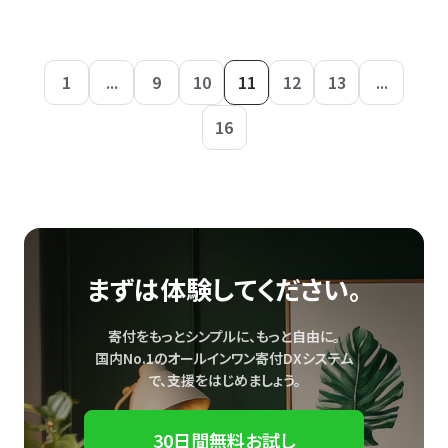
1
...
9
10
11
12
13
...
16
まずは体験してください。
寄付をもっとシンプルに、もっと自由に。
国内No.1のオールインワン寄付DXシステム
で、
支援をはじめましょう。
30日間無料お試し