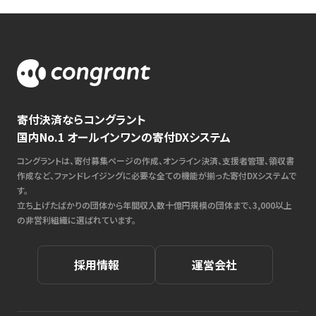
寄付決済ならコングラント
国内No.1 オールインワンの寄付DXシステム
コングラントは、寄付募集ページの作成、オンライン決済、支援者管理、領収書
作成など、ファンドレイジングに必要な全ての機能が揃った寄付DXシステムで
す。
立ち上げたばかりの団体から年間収入数十億円規模の団体まで、3,000以上
の非営利組織に選ばれています。
採用情報
運営会社