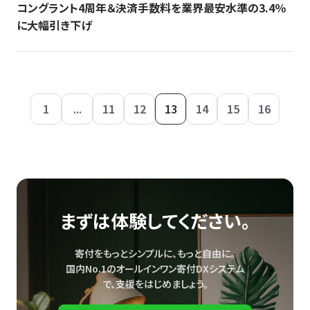
コングラント4周年＆決済手数料を業界最安水準の3.4％
に大幅引き下げ
1
...
11
12
13
14
15
16
まずは体験してください。
寄付をもっとシンプルに、もっと自由に。
国内No.1のオールインワン寄付DXシステム
で、
支援をはじめましょう。