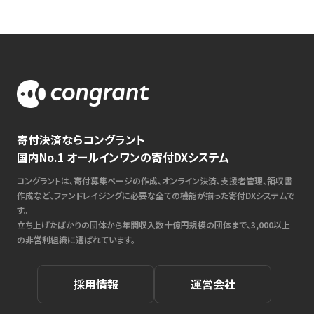
寄付決済ならコングラント
国内No.1 オールインワンの寄付DXシステム
コングラントは、寄付募集ページの作成、オンライン決済、支援者管理、領収書
作成など、ファンドレイジングに必要な全ての機能が揃った寄付DXシステムで
す。
立ち上げたばかりの団体から年間収入数十億円規模の団体まで、3,000以上
の非営利組織に選ばれています。
採用情報
運営会社