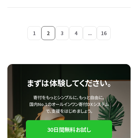
1
2
3
4
...
16
まずは体験してください。
寄付をもっとシンプルに、もっと自由に。
国内No.1のオールインワン寄付DXシステム
で、
支援をはじめましょう。
30日間無料お試し