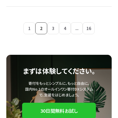
1
2
3
4
...
16
まずは体験してください。
寄付をもっとシンプルに、もっと自由に。
国内No.1のオールインワン寄付DXシステム
で、
支援をはじめましょう。
30日間無料お試し