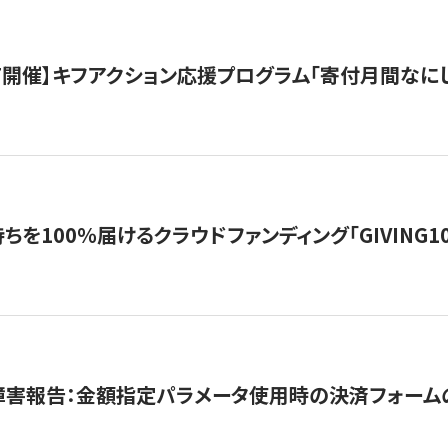
12/7開催】キフアクション応援プログラム「寄付月間なに
を100％届けるクラウドファンディング「GIVING100 b
障害報告：金額指定パラメータ使用時の決済フォーム