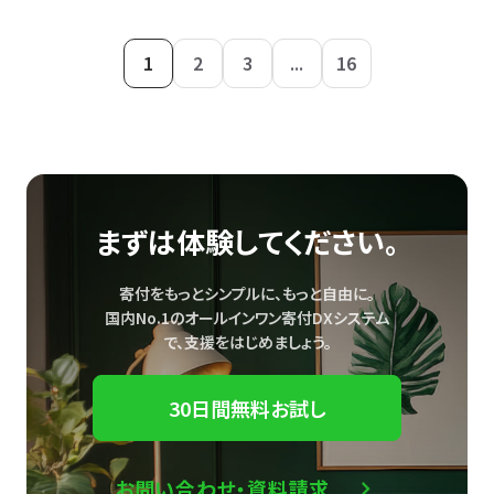
1
2
3
...
16
まずは体験してください。
寄付をもっとシンプルに、もっと自由に。
国内No.1のオールインワン寄付DXシステム
で、
支援をはじめましょう。
30日間無料お試し
お問い合わせ・資料請求