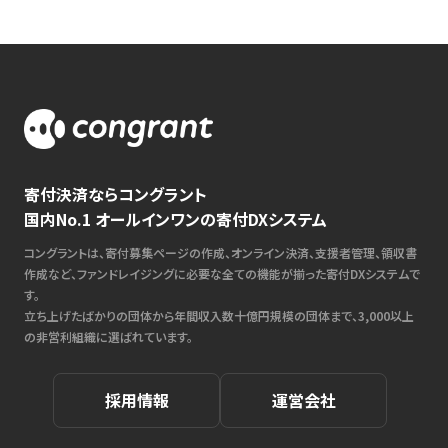
寄付決済ならコングラント
国内No.1 オールインワンの寄付DXシステム
コングラントは、寄付募集ページの作成、オンライン決済、支援者管理、領収書
作成など、ファンドレイジングに必要な全ての機能が揃った寄付DXシステムで
す。
立ち上げたばかりの団体から年間収入数十億円規模の団体まで、3,000以上
の非営利組織に選ばれています。
採用情報
運営会社