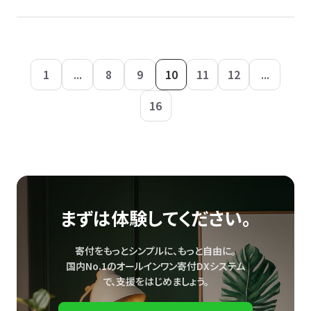
1
...
8
9
10
11
12
...
16
まずは体験してください。
寄付をもっとシンプルに、もっと自由に。
国内No.1のオールインワン寄付DXシステム
で、
支援をはじめましょう。