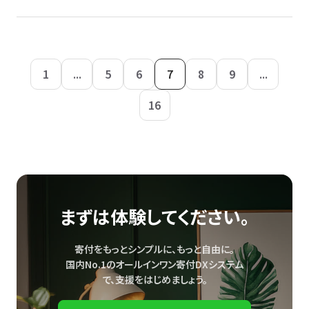
1
...
5
6
7
8
9
...
16
まずは体験してください。
寄付をもっとシンプルに、もっと自由に。
国内No.1のオールインワン寄付DXシステム
で、
支援をはじめましょう。