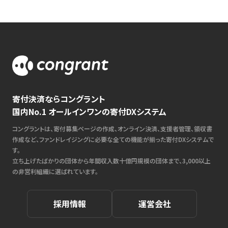
寄付決済ならコングラント
国内No.1 オールインワンの寄付DXシステム
コングラントは、寄付募集ページの作成、オンライン決済、支援者管理、領収書
作成など、ファンドレイジングに必要な全ての機能が揃った寄付DXシステムで
す。
立ち上げたばかりの団体から年間収入数十億円規模の団体まで、3,000以上
の非営利組織に選ばれています。
採用情報
運営会社