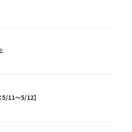
た
11～5/12】