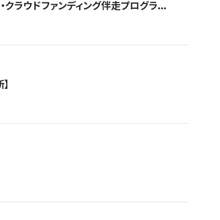
クラウドファンディング伴走プログラ...
新】