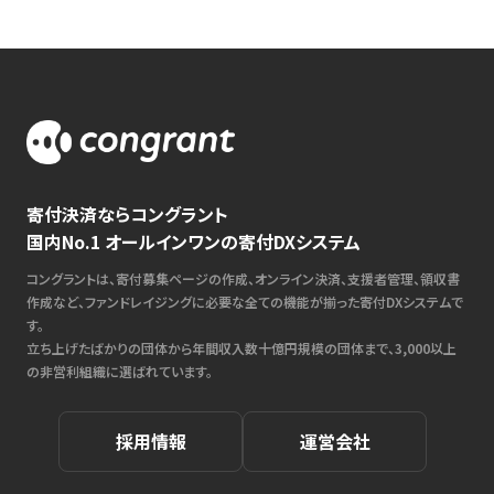
寄付決済ならコングラント
国内No.1 オールインワンの寄付DXシステム
コングラントは、寄付募集ページの作成、オンライン決済、支援者管理、領収書
作成など、ファンドレイジングに必要な全ての機能が揃った寄付DXシステムで
す。
立ち上げたばかりの団体から年間収入数十億円規模の団体まで、3,000以上
の非営利組織に選ばれています。
採用情報
運営会社