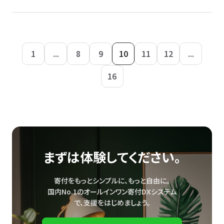
1
...
8
9
10
11
12
...
16
まずは体験してください。
寄付をもっとシンプルに、もっと自由に。
国内No.1のオールインワン寄付DXシステム
で、
支援をはじめましょう。