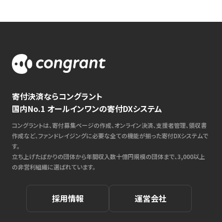
寄付決済ならコングラント
国内No.1 オールインワンの寄付DXシステム
コングラントは、寄付募集ページの作成、オンライン決済、支援者管理、領収書
作成など、ファンドレイジングに必要な全ての機能が揃った寄付DXシステムで
す。
立ち上げたばかりの団体から年間収入数十億円規模の団体まで、3,000以上
の非営利組織に選ばれています。
採用情報
運営会社