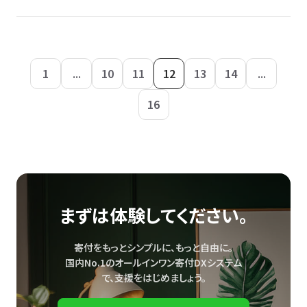
1
...
10
11
12
13
14
...
16
まずは体験してください。
寄付をもっとシンプルに、もっと自由に。
国内No.1のオールインワン寄付DXシステム
で、
支援をはじめましょう。