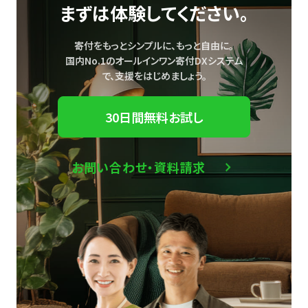
まずは体験してください。
寄付をもっとシンプルに、もっと自由に。
国内No.1のオールインワン寄付DXシステム
で、
支援をはじめましょう。
30日間無料お試し
お問い合わせ・資料請求