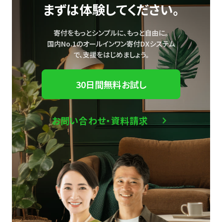
まずは体験してください。
寄付をもっとシンプルに、もっと自由に。
国内No.1のオールインワン寄付DXシステム
で、
支援をはじめましょう。
30日間無料お試し
お問い合わせ・資料請求