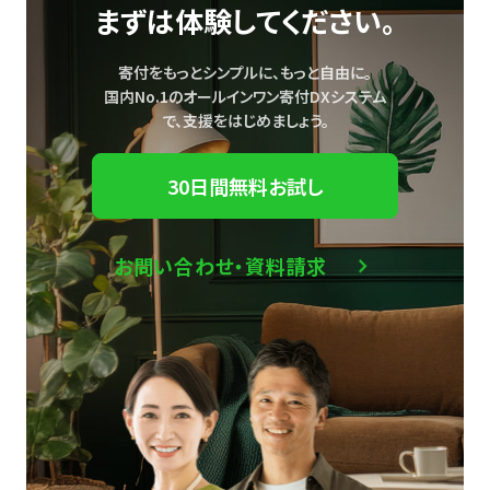
まずは体験してください。
寄付をもっとシンプルに、もっと自由に。
国内No.1のオールインワン寄付DXシステム
で、
支援をはじめましょう。
30日間無料お試し
お問い合わせ・資料請求