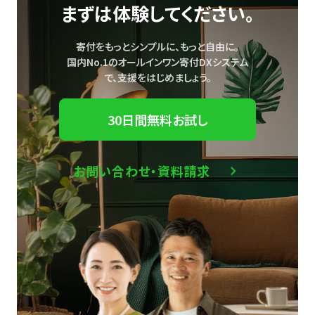
まずは体験してください。
寄付をもっとシンプルに、もっと自由に。
国内No.1のオールインワン寄付DXシステム
で、
支援をはじめましょう。
30日間無料お試し
お問い合わせ・資料請求