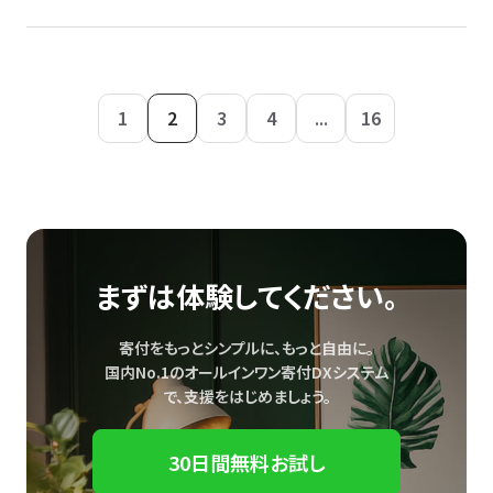
1
2
3
4
...
16
まずは体験してください。
寄付をもっとシンプルに、もっと自由に。
国内No.1のオールインワン寄付DXシステム
で、
支援をはじめましょう。
30日間無料お試し