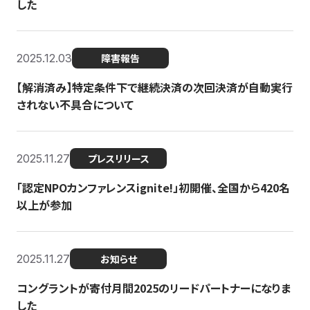
した
2025.12.03
障害報告
【解消済み】特定条件下で継続決済の次回決済が自動実行
されない不具合について
2025.11.27
プレスリリース
「認定NPOカンファレンスignite!」初開催、全国から420名
以上が参加
2025.11.27
お知らせ
コングラントが寄付月間2025のリードパートナーになりま
した