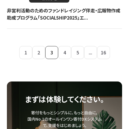
非営利活動のためのファンドレイジング伴走・広報物作成
助成プログラム「SOCIALSHIP2025」エ...
1
2
3
4
5
...
16
まずは体験してください。
寄付をもっとシンプルに、もっと自由に。
国内No.1のオールインワン寄付DXシステム
で、
支援をはじめましょう。