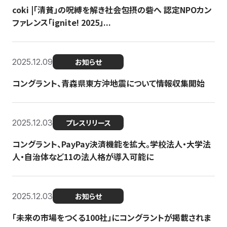
coki |「清貧」の呪縛を解き社会包摂の砦へ 認定NPOカン
ファレンス「ignite! 2025」...
2025.12.09
お知らせ
コングラント、青森県東方沖地震について情報収集開始
2025.12.03
プレスリリース
コングラント、PayPay決済機能を拡大。学校法人・大学法
人・自治体など11の法人格が導入可能に
2025.12.03
お知らせ
「未来の市場をつくる100社」にコングラントが掲載されま