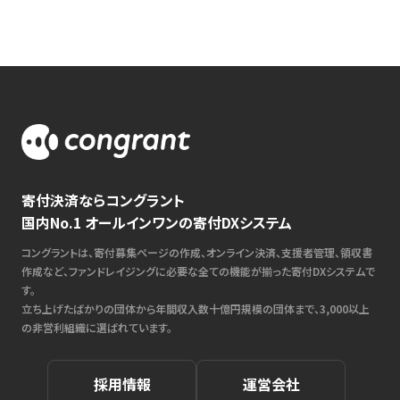
寄付決済ならコングラント
国内No.1 オールインワンの寄付DXシステム
コングラントは、寄付募集ページの作成、オンライン決済、支援者管理、領収書
作成など、ファンドレイジングに必要な全ての機能が揃った寄付DXシステムで
す。
立ち上げたばかりの団体から年間収入数十億円規模の団体まで、3,000以上
の非営利組織に選ばれています。
採用情報
運営会社