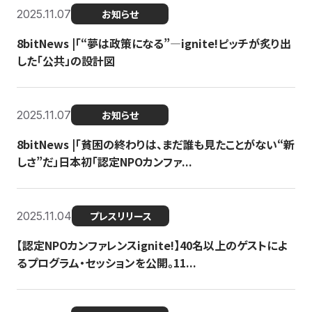
2025.11.07
お知らせ
8bitNews |「“夢は政策になる”—ignite!ピッチが炙り出
した「公共」の設計図
2025.11.07
お知らせ
8bitNews |「貧困の終わりは、まだ誰も見たことがない“新
しさ”だ」日本初「認定NPOカンファ...
2025.11.04
プレスリリース
【認定NPOカンファレンスignite!】40名以上のゲストによ
るプログラム・セッションを公開。11...