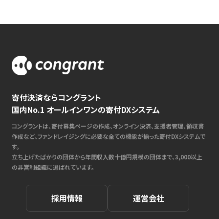
寄付決済ならコングラント
国内No.1 オールインワンの寄付DXシステム
コングラントは、寄付募集ページの作成、オンライン決済、支援者管理、領収書
作成など、ファンドレイジングに必要な全ての機能が揃った寄付DXシステムで
す。
立ち上げたばかりの団体から年間収入数十億円規模の団体まで、3,000以上
の非営利組織に選ばれています。
採用情報
運営会社