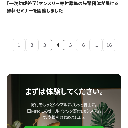
【一次助成終了】マンスリー寄付募集の先輩団体が届ける
無料セミナーを開催しました
1
2
3
4
5
6
...
16
まずは体験してください。
寄付をもっとシンプルに、もっと自由に。
国内No.1のオールインワン寄付DXシステム
で、
支援をはじめましょう。