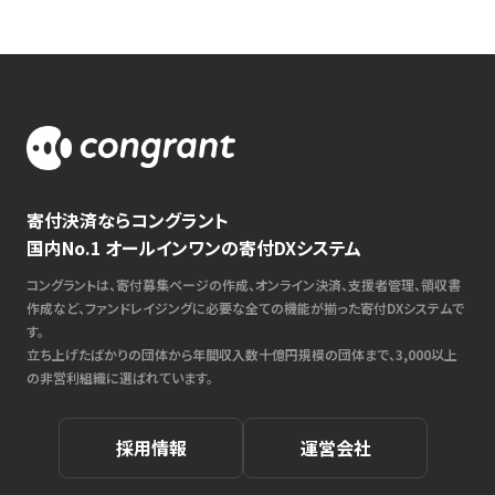
寄付決済ならコングラント
国内No.1 オールインワンの寄付DXシステム
コングラントは、寄付募集ページの作成、オンライン決済、支援者管理、領収書
作成など、ファンドレイジングに必要な全ての機能が揃った寄付DXシステムで
す。
立ち上げたばかりの団体から年間収入数十億円規模の団体まで、3,000以上
の非営利組織に選ばれています。
採用情報
運営会社