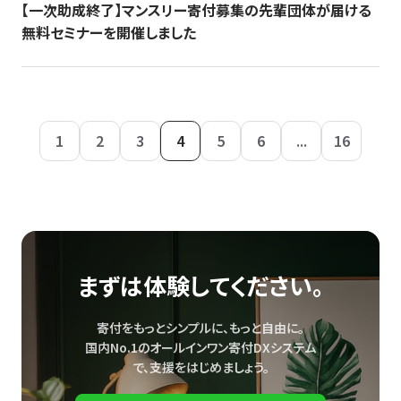
【一次助成終了】マンスリー寄付募集の先輩団体が届ける
無料セミナーを開催しました
1
2
3
4
5
6
...
16
まずは体験してください。
寄付をもっとシンプルに、もっと自由に。
国内No.1のオールインワン寄付DXシステム
で、
支援をはじめましょう。