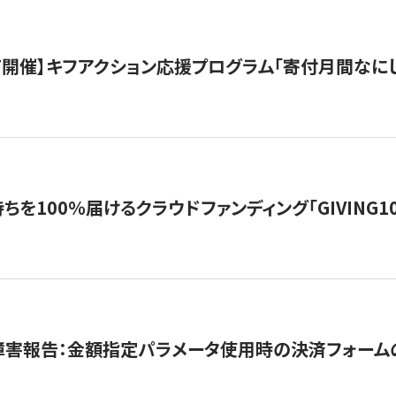
12/7開催】キフアクション応援プログラム「寄付月間なに
を100％届けるクラウドファンディング「GIVING100 b
障害報告：金額指定パラメータ使用時の決済フォーム