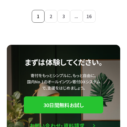
1
2
3
...
16
まずは体験してください。
寄付をもっとシンプルに、もっと自由に。
国内No.1のオールインワン寄付DXシステム
で、
支援をはじめましょう。
30日間無料お試し
お問い合わせ・資料請求