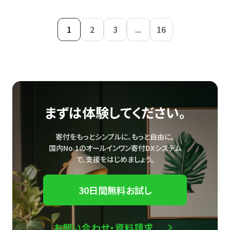
1
2
3
...
16
まずは体験してください。
寄付をもっとシンプルに、もっと自由に。
国内No.1のオールインワン寄付DXシステム
で、
支援をはじめましょう。
30日間無料お試し
お問い合わせ・資料請求