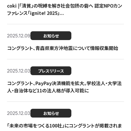
coki |「清貧」の呪縛を解き社会包摂の砦へ 認定NPOカン
ファレンス「ignite! 2025」...
2025.12.09
お知らせ
コングラント、青森県東方沖地震について情報収集開始
2025.12.03
プレスリリース
コングラント、PayPay決済機能を拡大。学校法人・大学法
人・自治体など11の法人格が導入可能に
2025.12.03
お知らせ
「未来の市場をつくる100社」にコングラントが掲載されま