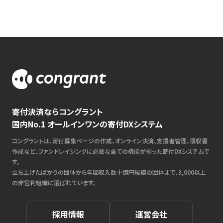
寄付決済ならコングラント
国内No.1 オールインワンの寄付DXシステム
コングラントは、寄付募集ページの作成、オンライン決済、支援者管理、領収書
作成など、ファンドレイジングに必要な全ての機能が揃った寄付DXシステムで
す。
立ち上げたばかりの団体から年間収入数十億円規模の団体まで、3,000以上
の非営利組織に選ばれています。
採用情報
運営会社