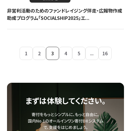
非営利活動のためのファンドレイジング伴走・広報物作成
助成プログラム「SOCIALSHIP2025」エ...
1
2
3
4
5
...
16
まずは体験してください。
寄付をもっとシンプルに、もっと自由に。
国内No.1のオールインワン寄付DXシステム
で、
支援をはじめましょう。