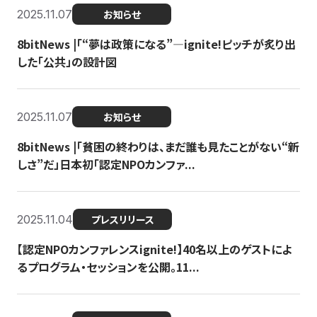
2025.11.07
お知らせ
8bitNews |「“夢は政策になる”—ignite!ピッチが炙り出
した「公共」の設計図
2025.11.07
お知らせ
8bitNews |「貧困の終わりは、まだ誰も見たことがない“新
しさ”だ」日本初「認定NPOカンファ...
2025.11.04
プレスリリース
【認定NPOカンファレンスignite!】40名以上のゲストによ
るプログラム・セッションを公開。11...