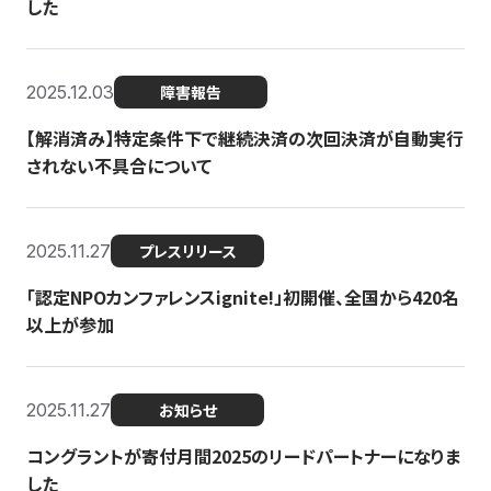
した
2025.12.03
障害報告
【解消済み】特定条件下で継続決済の次回決済が自動実行
されない不具合について
2025.11.27
プレスリリース
「認定NPOカンファレンスignite!」初開催、全国から420名
以上が参加
2025.11.27
お知らせ
コングラントが寄付月間2025のリードパートナーになりま
した