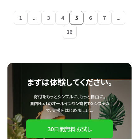
1
...
3
4
5
6
7
...
16
まずは体験してください。
寄付をもっとシンプルに、もっと自由に。
国内No.1のオールインワン寄付DXシステム
で、
支援をはじめましょう。
30日間無料お試し