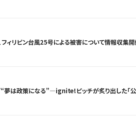
、フィリピン台風25号による被害について情報収集開
s |「“夢は政策になる”—ignite!ピッチが炙り出した