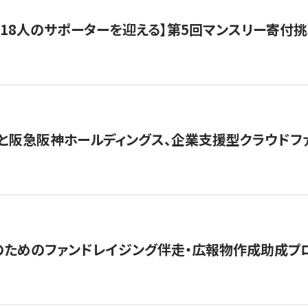
318人のサポーターを迎える】​​第5回マンスリー寄
と阪急阪神ホールディングス、企業支援型クラウドファン
めのファンドレイジング伴走・広報物作成助成プログラム「S