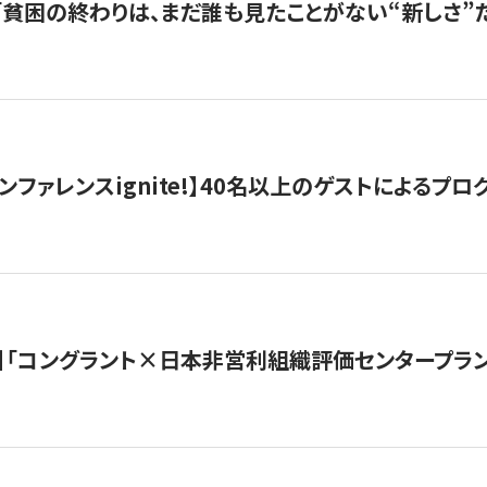
s |「貧困の終わりは、まだ誰も見たことがない“新しさ”だ
ンファレンスignite!】40名以上のゲストによるプログ
】「コングラント×日本非営利組織評価センタープラ