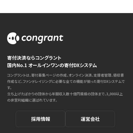
寄付決済ならコングラント
国内No.1 オールインワンの寄付DXシステム
コングラントは、寄付募集ページの作成、オンライン決済、支援者管理、領収書
作成など、ファンドレイジングに必要な全ての機能が揃った寄付DXシステムで
す。
立ち上げたばかりの団体から年間収入数十億円規模の団体まで、3,000以上
の非営利組織に選ばれています。
採用情報
運営会社