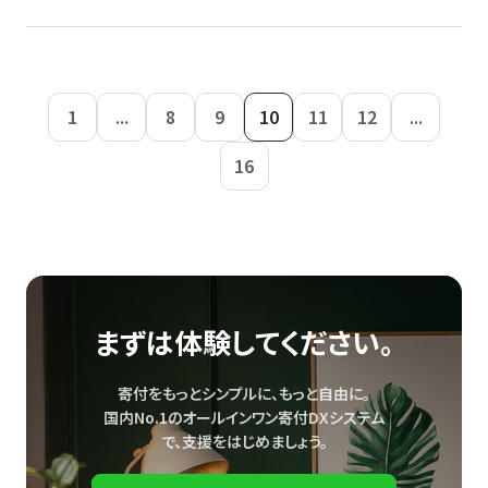
1
...
8
9
10
11
12
...
16
まずは体験してください。
寄付をもっとシンプルに、もっと自由に。
国内No.1のオールインワン寄付DXシステム
で、
支援をはじめましょう。