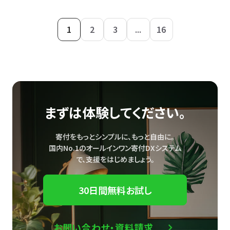
1
2
3
...
16
まずは体験してください。
寄付をもっとシンプルに、もっと自由に。
国内No.1のオールインワン寄付DXシステム
で、
支援をはじめましょう。
30日間無料お試し
お問い合わせ・資料請求