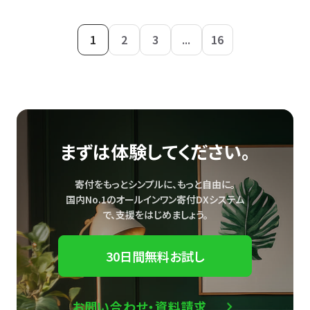
1
2
3
...
16
まずは体験してください。
寄付をもっとシンプルに、もっと自由に。
国内No.1のオールインワン寄付DXシステム
で、
支援をはじめましょう。
30日間無料お試し
お問い合わせ・資料請求