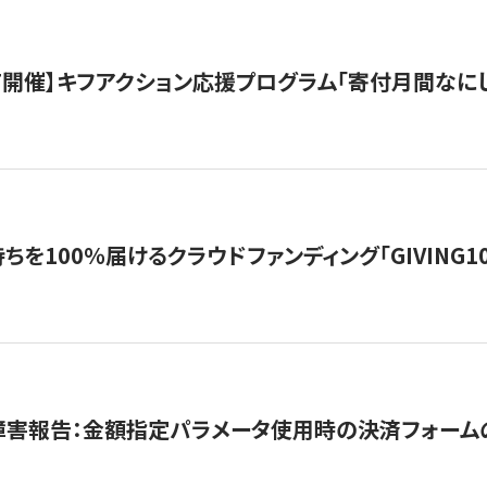
12/7開催】キフアクション応援プログラム「寄付月間なに
を100％届けるクラウドファンディング「GIVING100 b
障害報告：金額指定パラメータ使用時の決済フォーム