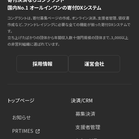
国内No.1 オールインワンの寄付DXシステム
コングラントは、寄付募集ページの作成、オンライン決済、支援者管理、領収書
作成など、ファンドレイジングに必要な全ての機能が揃った寄付DXシステムで
す。
立ち上げたばかりの団体から年間収入数十億円規模の団体まで、3,000以上
の非営利組織に選ばれています。
採用情報
運営会社
トップページ
決済/CRM
募集決済
お知らせ
支援者管理
PRTIMES