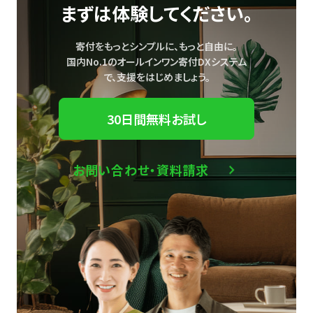
まずは体験してください。
寄付をもっとシンプルに、もっと自由に。
国内No.1のオールインワン寄付DXシステム
で、
支援をはじめましょう。
30日間無料お試し
お問い合わせ・資料請求