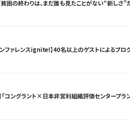
s |「貧困の終わりは、まだ誰も見たことがない“新しさ”だ
ンファレンスignite!】40名以上のゲストによるプログ
】「コングラント×日本非営利組織評価センタープラ