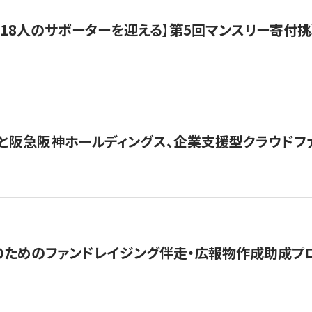
318人のサポーターを迎える】​​第5回マンスリー寄
と阪急阪神ホールディングス、企業支援型クラウドファン
めのファンドレイジング伴走・広報物作成助成プログラム「S