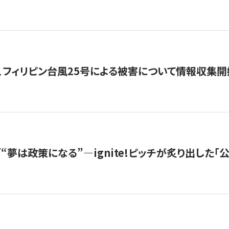
、フィリピン台風25号による被害について情報収集開
s |「“夢は政策になる”—ignite!ピッチが炙り出した