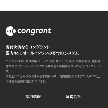
寄付決済ならコングラント
国内No.1 オールインワンの寄付DXシステム
コングラントは、寄付募集ページの作成、オンライン決済、支援者管理、領収書
作成など、ファンドレイジングに必要な全ての機能が揃った寄付DXシステムで
す。
立ち上げたばかりの団体から年間収入数十億円規模の団体まで、3,000以上
の非営利組織に選ばれています。
採用情報
運営会社