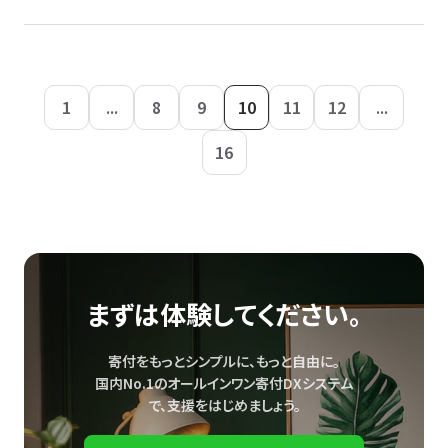
1
...
8
9
10
11
12
...
16
まずは体験してください。
寄付をもっとシンプルに、もっと自由に。
国内No.1のオールインワン寄付DXシステム
で、
支援をはじめましょう。